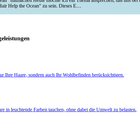
an" mitmachen Heute möchte ich ein Thema ansprechen, das uns bei un
"Hair Help the Ocean" zu sein. Dieses E…
geleistungen
 nur Ihre Haare, sondern auch Ihr Wohlbefinden berücksichtigen.
are in leuchtende Farben tauchen, ohne dabei die Umwelt zu belasten.